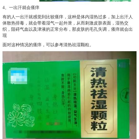
4、一出汗就会瘙痒
有的人一出汗就感觉到比较瘙痒，这种是体内湿热过多，加上出汗人
体散热排毒，就会带着湿气一起外泄，从而刺激皮肤表面，湿热交
织，阻碍气血以及津液的正常分布，那皮肤的毛孔失调，瘙痒就会出
现
面对这种情况的瘙痒，可以参考清热祛湿颗粒。