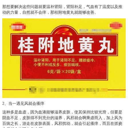
那想要解决这些问题就要温补肾阳，肾阳补足，气血有了温度以及推
动的力量，自然就不会痒，那桂附地黄丸就能够改善。
2、当一遇见风就会瘙痒
这种多是血虚，因为血液能够滋养皮肤，使其保持比较光滑，但要是
阴血不足，皮肤得不到充分的滋养，风邪就会啊乘虚而入，加上风为
百病之长，游走在皮肤表面，风邪扰动，就会引起瘙痒，而且在抓挠