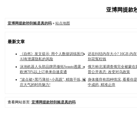
亚博网提款秒到
亚博网提款秒到账是真的吗
»
站点地图
最新文章
《自然》发文提示: 用个人数据训练医疗
还在纠结内存大小? 16GB 内
AI有泄露隐私的风险
别花冤枉钱
泳池机器人头部品牌思傲拓Seauto透露：
俄方称北溪调查俄完全被蒙在鼓
欧洲70%以上订单来自速卖通
普公开表态: 改变对乌政策
“波点裙+黑巧薄丝+小高跟”, 精致干练, 端
身体瘙痒有四种情况, 看看你是
庄大气的时尚魅力!
中成药, 精准止痒
查看网站首页:
亚博网提款秒到账是真的吗