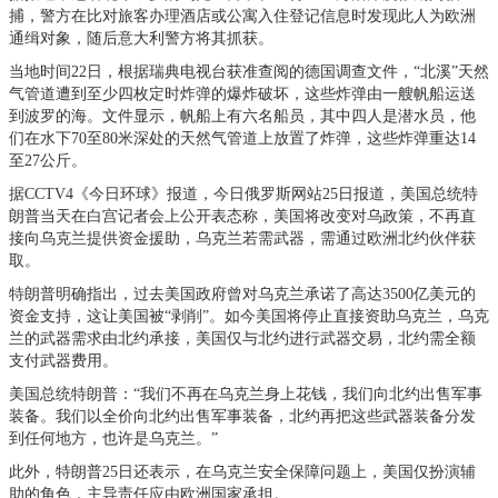
捕，警方在比对旅客办理酒店或公寓入住登记信息时发现此人为欧洲
通缉对象，随后意大利警方将其抓获。
当地时间22日，根据瑞典电视台获准查阅的德国调查文件，“北溪”天然
气管道遭到至少四枚定时炸弹的爆炸破坏，这些炸弹由一艘帆船运送
到波罗的海。文件显示，帆船上有六名船员，其中四人是潜水员，他
们在水下70至80米深处的天然气管道上放置了炸弹，这些炸弹重达14
至27公斤。
据CCTV4《今日环球》报道，今日俄罗斯网站25日报道，美国总统特
朗普当天在白宫记者会上公开表态称，美国将改变对乌政策，不再直
接向乌克兰提供资金援助，乌克兰若需武器，需通过欧洲北约伙伴获
取。
特朗普明确指出，过去美国政府曾对乌克兰承诺了高达3500亿美元的
资金支持，这让美国被“剥削”。如今美国将停止直接资助乌克兰，乌克
兰的武器需求由北约承接，美国仅与北约进行武器交易，北约需全额
支付武器费用。
美国总统特朗普：“我们不再在乌克兰身上花钱，我们向北约出售军事
装备。我们以全价向北约出售军事装备，北约再把这些武器装备分发
到任何地方，也许是乌克兰。”
此外，特朗普25日还表示，在乌克兰安全保障问题上，美国仅扮演辅
助的角色，主导责任应由欧洲国家承担。