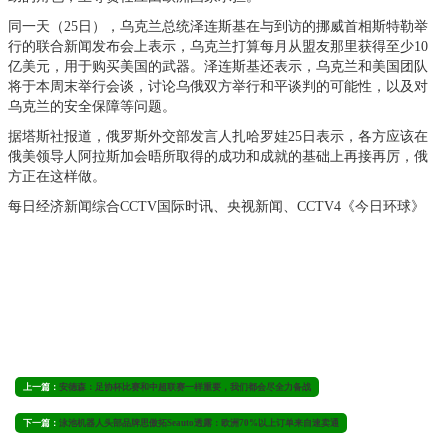
同一天（25日），乌克兰总统泽连斯基在与到访的挪威首相斯特勒举
行的联合新闻发布会上表示，乌克兰打算每月从盟友那里获得至少10
亿美元，用于购买美国的武器。泽连斯基还表示，乌克兰和美国团队
将于本周末举行会谈，讨论乌俄双方举行和平谈判的可能性，以及对
乌克兰的安全保障等问题。
据塔斯社报道，俄罗斯外交部发言人扎哈罗娃25日表示，各方应该在
俄美领导人阿拉斯加会晤所取得的成功和成就的基础上再接再厉，俄
方正在这样做。
每日经济新闻综合CCTV国际时讯、央视新闻、CCTV4《今日环球》
上一篇：
安德森：足协杯比赛和中超联赛一样重要，我们都会尽全力备战
下一篇：
泳池机器人头部品牌思傲拓Seauto透露：欧洲70%以上订单来自速卖通